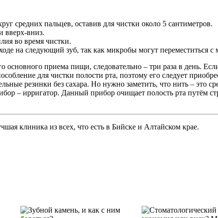
круг средних пальцев, оставив для чистки около 5 сантиметров.
 вверх-вниз.
илия во время чистки.
оде на следующий зуб, так как микробы могут переместиться с м
 основного приема пищи, следовательно – три раза в день. Если
пособление для чистки полости рта, поэтому его следует приобре
ные резинки без сахара. Но нужно заметить, что нить – это сред
бор – ирригатор. Данный прибор очищает полость рта путём стр
шая клиника из всех, что есть в Бийске и Алтайском крае.