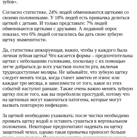
зубов».
Согласно статистике, 24% людей обмениваются щетками со
своими половинками. У 18% людей есть привычка делиться
щеткой с детьми. И только представьте: 7% людей
обмениваются щетками с друзьями. А недавний опрос
показал, что 6% людей согласились бы дать свою зубную
щетку знаменитости.
Да, статистика шокирующая, важно, чтобы у каждого была
личная зубная щетка! Что касается формы – предпочтительны
щетки с небольшими головками, поскольку с их помощью
легче добраться до всех участков полости рта, включая
труднодоступные моляры.
Не забывайте, что
зубную щетку
следует менять тогда, когда станет заметен ее износ или
каждые три месяца, в зависимости от того, какое из этих
событий наступит раньше. Также очень важно менять зубную
щетку после того, как вы переболели простудой, потому что
на щетинках могут накопиться патогены, которые могут
вызвать повторную инфекцию.
За щеткой необходимо ухаживать: после чистки необходимо
промыть щетку водой и оставить сушиться в вертикальном
положении. Некоторые предпочитают надевать на щетку
защитный чехол, однако такая привычка приносит больше