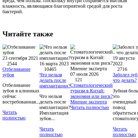
вреда, чем пользы. Поскольку внутри сохраняется высокая
влажность, являющаяся благоприятной средой для роста
бактерий.
Читайте также
23 сентября 2021
19 августа
2544
16 марта 2023
2022
Отбеливание
10465
2716
07 июля 2026
зубов
Что нельзя
Заболел зуб
121
делать после
что делать?
Отбеливание
Стоматологический
имплантации?
зубов в клиниках
туризм в Китай:
Зубная боль
сейчас
Что нельзя
экономия или риск?
это
востребованная...
делать после
Мнение эксперта
очевидный
имплантации?
Читать полностью
повод
Читать
Имплантация
обратиться 
полностью
зубов...
стоматологу.
Читать
Читать
полностью
полностью