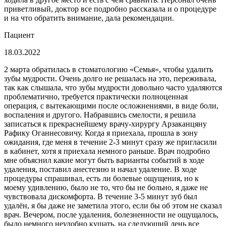
приветливый, доктор все подробно рассказала и о процедуре
и на что обратить внимание, дала рекомендации.
Пациент
18.03.2022
2 марта обратилась в стоматологию «Семья», чтобы удалить
зубы мудрости. Очень долго не решалась на это, переживала,
так как слышала, что зубы мудрости довольно часто удаляются
проблематично, требуется практически полноценная
операция, с вытекающими после осложнениями, в виде боли,
воспаления и другого. Набравшись смелости, я решила
записаться к прекраснейшему врачу-хирургу Арзаканцяну
Рафику Оганнесовичу. Когда я приехала, прошла в зону
ожидания, где меня в течение 2-3 минут сразу же пригласили
в кабинет, хотя я приехала немного раньше. Врач подробно
мне объяснил какие могут быть варианты событий в ходе
удаления, поставил анестезию и начал удаление. В ходе
процедуры спрашивал, есть ли болевые ощущения, но к
моему удивлению, было не то, что бы не больно, я даже не
чувствовала дискомфорта. В течение 3-5 минут зуб был
удалён, я бы даже не заметила этого, если бы об этом не сказал
врач. Вечером, после удаления, болезненности не ощущалось,
было немного неудобно кушать, на следующий день все