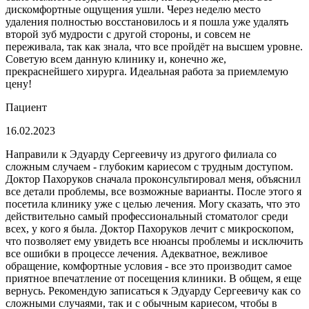
дискомфортные ощущения ушли. Через неделю место
удаления полностью восстановилось и я пошла уже удалять
второй зуб мудрости с другой стороны, и совсем не
переживала, так как знала, что все пройдёт на высшем уровне.
Советую всем данную клинику и, конечно же,
прекраснейшего хирурга. Идеальная работа за приемлемую
цену!
Пациент
16.02.2023
Направили к Эдуарду Сергеевичу из другого филиала со
сложным случаем - глубоким кариесом с трудным доступом.
Доктор Пахоруков сначала проконсультировал меня, объяснил
все детали проблемы, все возможные варианты. После этого я
посетила клинику уже с целью лечения. Могу сказать, что это
действительно самый профессиональный стоматолог среди
всех, у кого я была. Доктор Пахоруков лечит с микроскопом,
что позволяет ему увидеть все нюансы проблемы и исключить
все ошибки в процессе лечения. Адекватное, вежливое
обращение, комфортные условия - все это производит самое
приятное впечатление от посещения клиники. В общем, я еще
вернусь. Рекомендую записаться к Эдуарду Сергеевичу как со
сложными случаями, так и с обычным кариесом, чтобы в