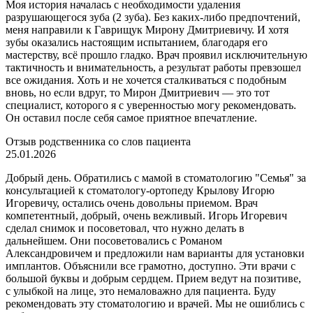
Моя история началась с необходимости удаления
разрушающегося зуба (2 зуба). Без каких-либо предпочтений,
меня направили к Гаврищук Мирону Дмитриевичу. И хотя
зубы оказались настоящим испытанием, благодаря его
мастерству, всё прошло гладко. Врач проявил исключительную
тактичность и внимательность, а результат работы превзошел
все ожидания. Хоть и не хочется сталкиваться с подобным
вновь, но если вдруг, то Мирон Дмитриевич — это тот
специалист, которого я с уверенностью могу рекомендовать.
Он оставил после себя самое приятное впечатление.
Отзыв родственника со слов пациента
25.01.2026
Добрый день. Обратились с мамой в стоматологию "Семья" за
консультацией к стоматологу-ортопеду Крылову Игорю
Игоревичу, остались очень довольны приемом. Врач
компетентный, добрый, очень вежливый. Игорь Игоревич
сделал снимок и посоветовал, что нужно делать в
дальнейшем. Они посоветовались с Романом
Александровичем и предложили нам варианты для установки
имплантов. Объяснили все грамотно, доступно. Эти врачи с
большой буквы и добрым сердцем. Прием ведут на позитиве,
с улыбкой на лице, это немаловажно для пациента. Буду
рекомендовать эту стоматологию и врачей. Мы не ошиблись с