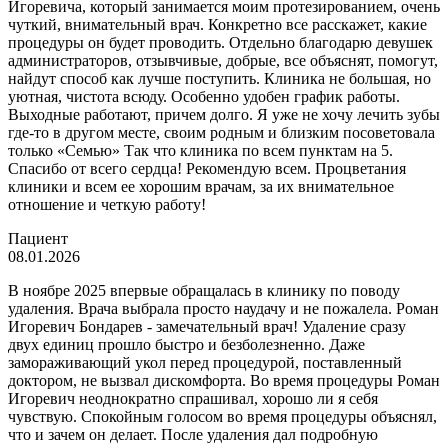
Игоревича, который занимается моим протезированием, очень
чуткий, внимательный врач. Конкретно все расскажет, какие
процедуры он будет проводить. Отдельно благодарю девушек
администраторов, отзывчивые, добрые, все объяснят, помогут,
найдут способ как лучше поступить. Клиника не большая, но
уютная, чистота всюду. Особенно удобен график работы.
Выходные работают, причем долго. Я уже не хочу лечить зубы
где-то в другом месте, своим родным и близким посоветовала
только «Семью» Так что клиника по всем пунктам на 5.
Спасибо от всего сердца! Рекомендую всем. Процветания
клиники и всем ее хорошим врачам, за их внимательное
отношение и четкую работу!
Пациент
08.01.2026
В ноябре 2025 впервые обращалась в клинику по поводу
удаления. Врача выбрала просто наудачу и не пожалела. Роман
Игоревич Бондарев - замечательный врач! Удаление сразу
двух единиц прошло быстро и безболезненно. Даже
замораживающий укол перед процедурой, поставленный
доктором, не вызвал дискомфорта. Во время процедуры Роман
Игоревич неоднократно спрашивал, хорошо ли я себя
чувствую. Спокойным голосом во время процедуры объяснял,
что и зачем он делает. После удаления дал подробную